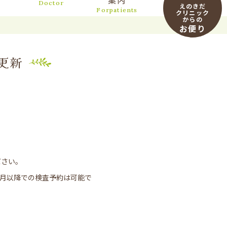
案内
Doctor
えのきだ
Forpatients
クリニック
からの
お便り
更新
ださい。
1月以降での検査予約は可能で