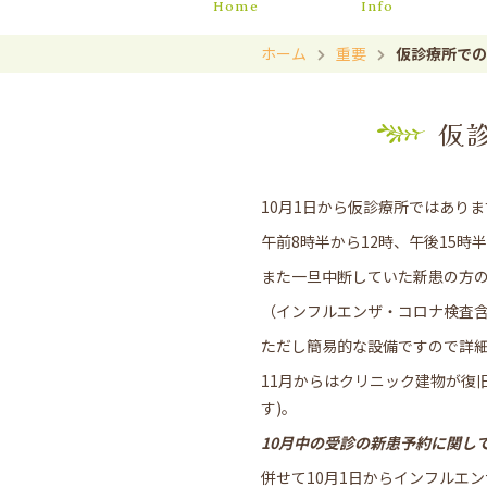
Home
Info
ホーム
重要
仮診療所での
仮
10月1日から仮診療所ではあり
午前8時半から12時、午後15時
また一旦中断していた新患の方
（インフルエンザ・コロナ検査
ただし簡易的な設備ですので詳
11月からはクリニック建物が復
す)。
10月中の受診の新患予約に関し
併せて10月1日からインフルエ