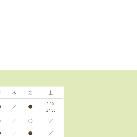
水
木
金
土
8:30-
●
／
●
14:00
◯
／
◯
／
●
／
●
／