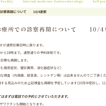
Facility
Internal medicine
Gastroenterology
Self pay
診察再開について 10/4更新
診療所での診察再開について 10/4
ますが通常診療日時に戻ります。
半から18時まで。通常通りの予約体制です。
の診察も再開します。
含む風邪症状、健診異常、消化器症状など）
細な検査（内視鏡、超音波、レントゲン等）は出来ませんのでご了承く
旧する見込みのため上記検査も再開を予定しています(10月中受診し、1
てはまずは電話での予約とさせていただきます。
ンザワクチンも開始となります。